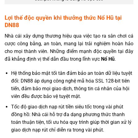
Lợi thế độc quyền khi thưởng thức Nổ Hũ tại
DN88
Nhà cái xây dựng thương hiệu qua việc tạo ra sân chơi cá
cược công bằng, an toàn, mang lại trải nghiệm hoàn hảo
cho mọi thành viên. Những điểm mạnh độc quyền tại đây
đã khẳng định vị thế dẫn đầu trong lĩnh vực
Nổ Hũ
.
Hệ thống bảo mật tối tân đảm bảo an toàn dữ liệu tuyệt
đối: DN88 áp dụng công nghệ mã hóa SSL 128-bit tiên
tiến, đảm bảo mọi giao dịch, thông tin cá nhân của hội
viên đều được bảo vệ tuyệt mật.
Tốc độ giao dịch nạp rút tiền siêu tốc trong vài phút
đồng hồ: Nhà cái hỗ trợ đa dạng phương thức thanh
toán thuận tiện, tối ưu hóa quy trình giúp thời gian xử lý
giao dịch nạp rút chỉ diễn ra trong vài phút.