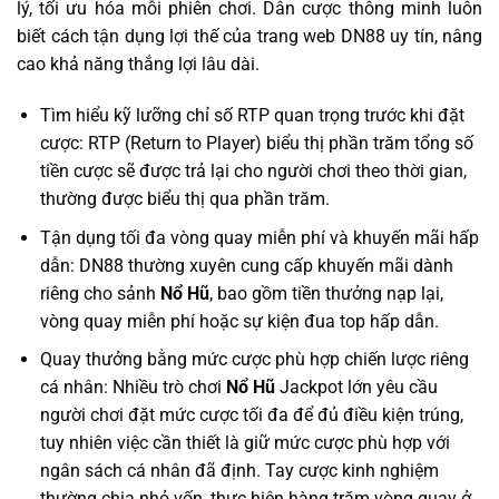
lý, tối ưu hóa mỗi phiên chơi. Dân cược thông minh luôn
biết cách tận dụng lợi thế của trang web DN88 uy tín, nâng
cao khả năng thắng lợi lâu dài.
Tìm hiểu kỹ lưỡng chỉ số RTP quan trọng trước khi đặt
cược: RTP (Return to Player) biểu thị phần trăm tổng số
tiền cược sẽ được trả lại cho người chơi theo thời gian,
thường được biểu thị qua phần trăm.
Tận dụng tối đa vòng quay miễn phí và khuyến mãi hấp
dẫn: DN88 thường xuyên cung cấp khuyến mãi dành
riêng cho sảnh
Nổ Hũ
, bao gồm tiền thưởng nạp lại,
vòng quay miễn phí hoặc sự kiện đua top hấp dẫn.
Quay thưởng bằng mức cược phù hợp chiến lược riêng
cá nhân: Nhiều trò chơi
Nổ Hũ
Jackpot lớn yêu cầu
người chơi đặt mức cược tối đa để đủ điều kiện trúng,
tuy nhiên việc cần thiết là giữ mức cược phù hợp với
ngân sách cá nhân đã định. Tay cược kinh nghiệm
thường chia nhỏ vốn, thực hiện hàng trăm vòng quay ở