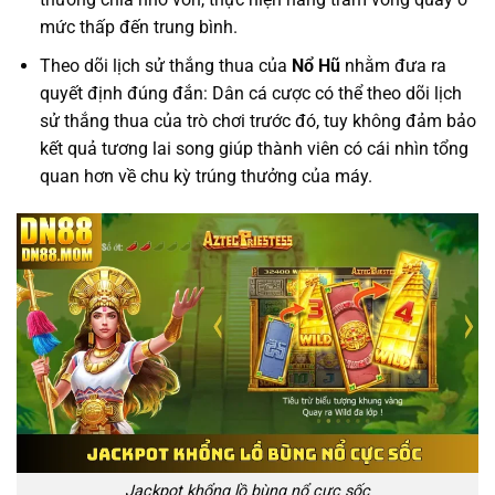
mức thấp đến trung bình.
Theo dõi lịch sử thắng thua của
Nổ Hũ
nhằm đưa ra
quyết định đúng đắn: Dân cá cược có thể theo dõi lịch
sử thắng thua của trò chơi trước đó, tuy không đảm bảo
kết quả tương lai song giúp thành viên có cái nhìn tổng
quan hơn về chu kỳ trúng thưởng của máy.
Jackpot khổng lồ bùng nổ cực sốc