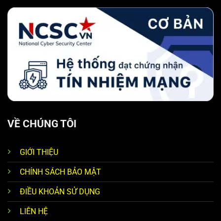
VỀ CHÚNG TÔI
GIỚI THIỆU
CHÍNH SÁCH BẢO MẬT
ĐIỀU KHOẢN SỬ DỤNG
LIÊN HỆ