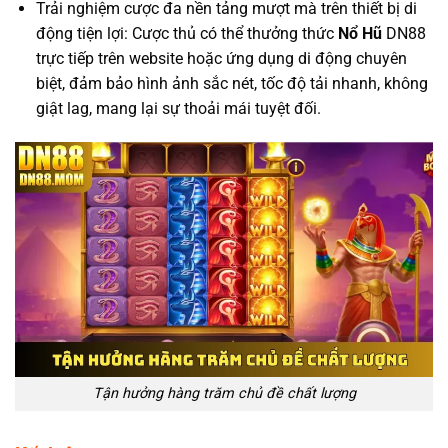
Trải nghiệm cược đa nền tảng mượt mà trên thiết bị di
động tiện lợi: Cược thủ có thể thưởng thức
Nổ Hũ
DN88
trực tiếp trên website hoặc ứng dụng di động chuyên
biệt, đảm bảo hình ảnh sắc nét, tốc độ tải nhanh, không
giật lag, mang lại sự thoải mái tuyệt đối.
Tận hưởng hàng trăm chủ đề chất lượng