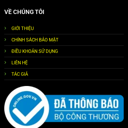
VỀ CHÚNG TÔI
GIỚI THIỆU
CHÍNH SÁCH BẢO MẬT
ĐIỀU KHOẢN SỬ DỤNG
LIÊN HỆ
TÁC GIẢ