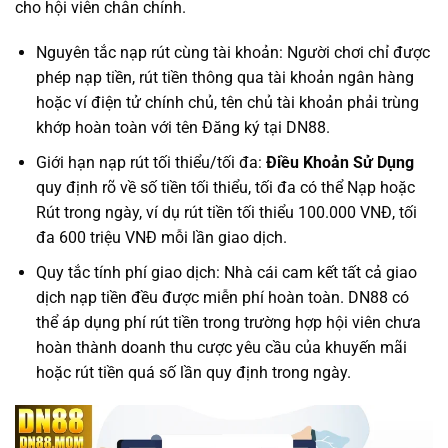
cho hội viên chân chính.
Nguyên tắc nạp rút cùng tài khoản: Người chơi chỉ được
phép nạp tiền, rút tiền thông qua tài khoản ngân hàng
hoặc ví điện tử chính chủ, tên chủ tài khoản phải trùng
khớp hoàn toàn với tên Đăng ký tại DN88.
Giới hạn nạp rút tối thiểu/tối đa:
Điều Khoản Sử Dụng
quy định rõ về số tiền tối thiểu, tối đa có thể Nạp hoặc
Rút trong ngày, ví dụ rút tiền tối thiểu 100.000 VNĐ, tối
đa 600 triệu VNĐ mỗi lần giao dịch.
Quy tắc tính phí giao dịch: Nhà cái cam kết tất cả giao
dịch nạp tiền đều được miễn phí hoàn toàn. DN88 có
thể áp dụng phí rút tiền trong trường hợp hội viên chưa
hoàn thành doanh thu cược yêu cầu của khuyến mãi
hoặc rút tiền quá số lần quy định trong ngày.