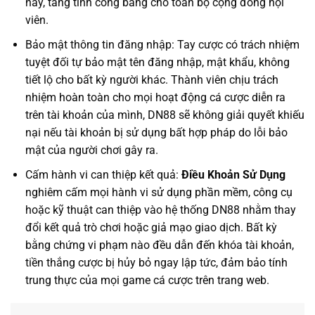
này, tăng tính công bằng cho toàn bộ cộng đồng hội
viên.
Bảo mật thông tin đăng nhập: Tay cược có trách nhiệm
tuyệt đối tự bảo mật tên đăng nhập, mật khẩu, không
tiết lộ cho bất kỳ người khác. Thành viên chịu trách
nhiệm hoàn toàn cho mọi hoạt động cá cược diễn ra
trên tài khoản của mình, DN88 sẽ không giải quyết khiếu
nại nếu tài khoản bị sử dụng bất hợp pháp do lỗi bảo
mật của người chơi gây ra.
Cấm hành vi can thiệp kết quả:
Điều Khoản Sử Dụng
nghiêm cấm mọi hành vi sử dụng phần mềm, công cụ
hoặc kỹ thuật can thiệp vào hệ thống DN88 nhằm thay
đổi kết quả trò chơi hoặc giả mạo giao dịch. Bất kỳ
bằng chứng vi phạm nào đều dẫn đến khóa tài khoản,
tiền thắng cược bị hủy bỏ ngay lập tức, đảm bảo tính
trung thực của mọi game cá cược trên trang web.