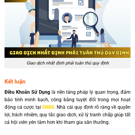
Giao dịch nhất định phải tuân thủ quy định
Kết luận
Điều Khoản Sử Dụng
là nền tảng pháp lý quan trọng, đảm
bảo tính minh bạch, công bằng tuyệt đối trong mọi hoạt
động cá cược tại
DN88
. Nhà cái quy định rõ ràng về quyền
lợi, trách nhiệm, quy tắc giao dịch, xử lý tranh chấp giúp tất
cả hội viên yên tâm hơn khi tham gia săn thưởng.