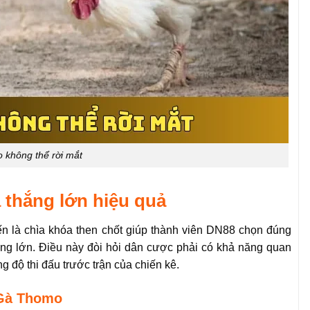
không thể rời mắt
á thắng lớn hiệu quả
ến là chìa khóa then chốt giúp thành viên DN88 chọn đúng
ởng lớn. Điều này đòi hỏi dân cược phải có khả năng quan
g độ thi đấu trước trận của chiến kê.
 Gà Thomo