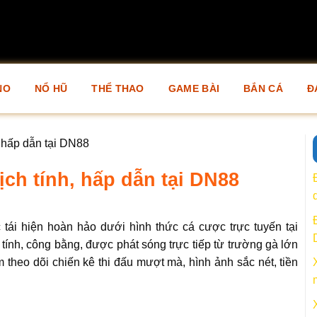
NO
NỔ HŨ
THỂ THAO
GAME BÀI
BẮN CÁ
Đ
 hấp dẫn tại DN88
ch tính, hấp dẫn tại DN88
ợc tái hiện hoàn hảo dưới hình thức cá cược trực tuyến tại
tính, công bằng, được phát sóng trực tiếp từ trường gà lớn
 theo dõi chiến kê thi đấu mượt mà, hình ảnh sắc nét, tiền