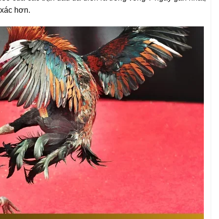
 xác hơn.