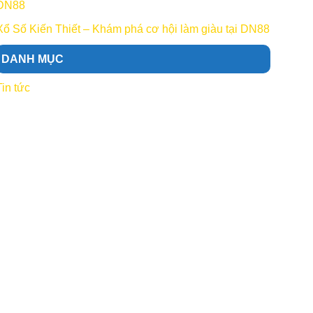
DN88
Xổ Số Kiến Thiết – Khám phá cơ hội làm giàu tại DN88
DANH MỤC
Tin tức