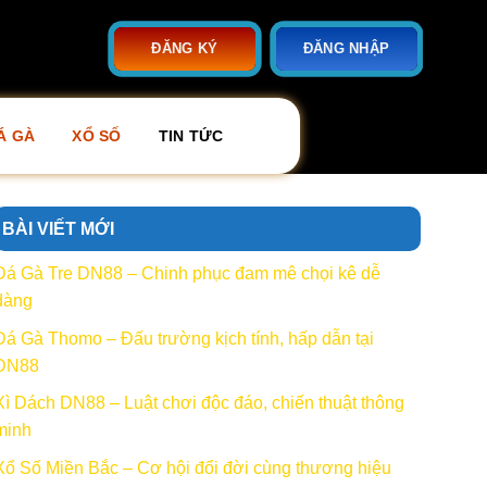
ĐĂNG KÝ
ĐĂNG NHẬP
Á GÀ
XỔ SỐ
TIN TỨC
BÀI VIẾT MỚI
Đá Gà Tre DN88 – Chinh phục đam mê chọi kê dễ
dàng
Đá Gà Thomo – Đấu trường kịch tính, hấp dẫn tại
DN88
Xì Dách DN88 – Luật chơi độc đáo, chiến thuật thông
minh
Xổ Số Miền Bắc – Cơ hội đổi đời cùng thương hiệu